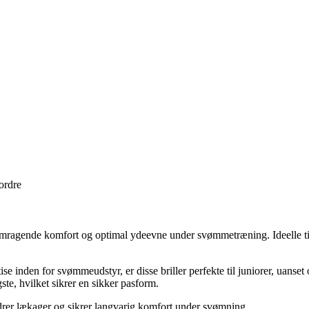
 ordre
remragende komfort og optimal ydeevne under svømmetræning. Ideelle til 
ise inden for svømmeudstyr, er disse briller perfekte til juniorer, uan
ste, hvilket sikrer en sikker pasform.
drer lækager og sikrer langvarig komfort under svømning.