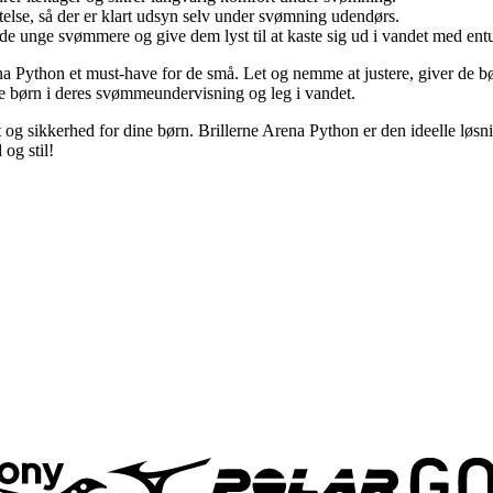
telse, så der er klart udsyn selv under svømning udendørs.
 de unge svømmere og give dem lyst til at kaste sig ud i vandet med ent
na Python et must-have for de små. Let og nemme at justere, giver de 
dine børn i deres svømmeundervisning og leg i vandet.
rt og sikkerhed for dine børn. Brillerne Arena Python er den ideelle løs
og stil!