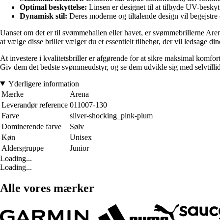
Optimal beskyttelse:
Linsen er designet til at tilbyde UV-beskyt
Dynamisk stil:
Deres moderne og tiltalende design vil begejstre
Uanset om det er til svømmehallen eller havet, er svømmebrillerne Are
at vælge disse briller vælger du et essentielt tilbehør, der vil ledsage 
At investere i kvalitetsbriller er afgørende for at sikre maksimal komfo
Giv dem det bedste svømmeudstyr, og se dem udvikle sig med selvtillid 
Yderligere information
Mærke
Arena
Leverandør reference
011007-130
Farve
silver-shocking_pink-plum
Dominerende farve
Sølv
Køn
Unisex
Aldersgruppe
Junior
Loading...
Loading...
Alle vores mærker