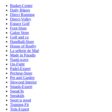
Basket-Center
Daily Bikers
Direct Running
Direct-Volley
Espace Golf
Foot-Store
Galop Store
Golf and co
Handball-Store
House of Rugby
La sellerie de Maé
Made in Paradis
Nauti-wave
On-Fight
Padel-Expert
Pecheur-Store
Pet and Garden
Slowood Interior
Smash-Expert
Sneak'In
Sneakids
Sport is good
Training-Fit
Trek-Expert