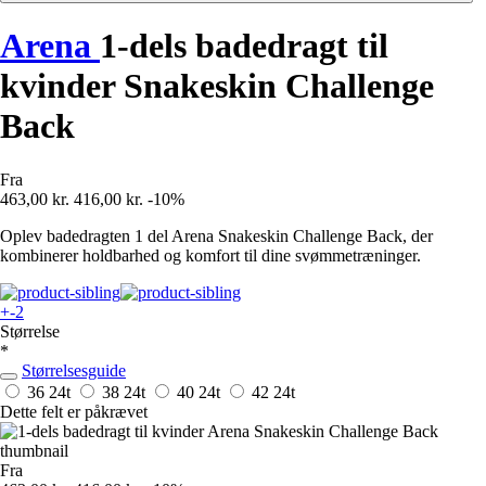
Arena
1-dels badedragt til
kvinder Snakeskin Challenge
Back
Fra
463,00 kr.
416,00 kr.
-10%
Oplev badedragten 1 del Arena Snakeskin Challenge Back, der
kombinerer holdbarhed og komfort til dine svømmetræninger.
+-2
Størrelse
*
Størrelsesguide
36
24t
38
24t
40
24t
42
24t
Dette felt er påkrævet
Fra