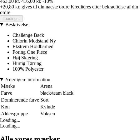
463,00 kr.
416,00 kr.
-10%
+20,80 kr.
gives til din naeste ordre
Krediteres efter bekraeftelse af din
ordre
Loading...
Beskrivelse
Challenge Back
Chlorin Modstand Ny
Ekstrem Holdbarhed
Foring One Piece
Høj Skæring
Hurtig Tørring
100% Polyester
Yderligere information
Mærke
Arena
Farve
black/team black
Dominerende farve
Sort
Køn
Kvinde
Aldersgruppe
Voksen
Loading...
Loading...
Alle vores mærker