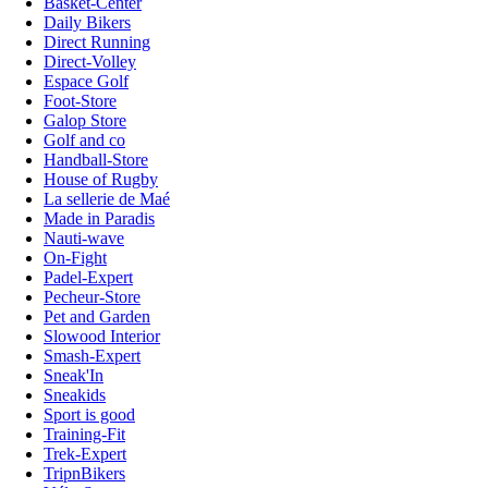
Basket-Center
Daily Bikers
Direct Running
Direct-Volley
Espace Golf
Foot-Store
Galop Store
Golf and co
Handball-Store
House of Rugby
La sellerie de Maé
Made in Paradis
Nauti-wave
On-Fight
Padel-Expert
Pecheur-Store
Pet and Garden
Slowood Interior
Smash-Expert
Sneak'In
Sneakids
Sport is good
Training-Fit
Trek-Expert
TripnBikers