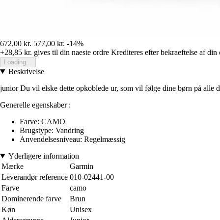
672,00 kr.
577,00 kr.
-14%
+28,85 kr.
gives til din naeste ordre
Krediteres efter bekraeftelse af din
Loading...
Beskrivelse
junior Du vil elske dette opkoblede ur, som vil følge dine børn på all
Generelle egenskaber :
Farve: CAMO
Brugstype: Vandring
Anvendelsesniveau: Regelmæssig
Yderligere information
Mærke
Garmin
Leverandør reference
010-02441-00
Farve
camo
Dominerende farve
Brun
Køn
Unisex