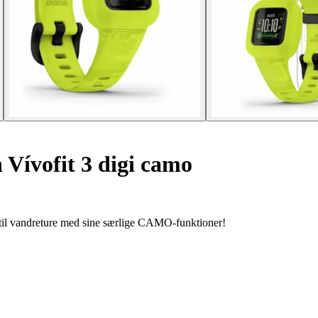
 Vívofit 3 digi camo
t til vandreture med sine særlige CAMO-funktioner!