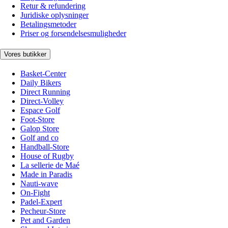
Retur & refundering
Juridiske oplysninger
Betalingsmetoder
Priser og forsendelsesmuligheder
Vores butikker
Basket-Center
Daily Bikers
Direct Running
Direct-Volley
Espace Golf
Foot-Store
Galop Store
Golf and co
Handball-Store
House of Rugby
La sellerie de Maé
Made in Paradis
Nauti-wave
On-Fight
Padel-Expert
Pecheur-Store
Pet and Garden