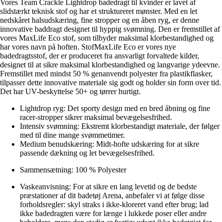
Vores Team Crackle Lightdrop badedragt til kvinder er lavet af
slidstærkt teknisk stof og har et struktureret mønster. Med en let
nedskåret halsudskæring, fine stropper og en åben ryg, er denne
innovative baddragt designet til hyppig svømning. Den er fremstillet af
vores MaxLife Eco stof, som tilbyder maksimal klorbestandighed og
har vores navn på hoften. StofMaxLife Eco er vores nye
badedragtsstof, der er produceret fra ansvarligt forvaltede kilder,
designet til at sikre maksimal klorbestandighed og langvarige ydeevne.
Fremstillet med mindst 50 % genanvendt polyester fra plastikflasker,
tilpasser dette innovative materiale sig godt og holder sin form over tid.
Det har UV-beskyttelse 50+ og tørrer hurtigt.
Lightdrop ryg: Det sporty design med en bred åbning og fine
racer-stropper sikrer maksimal bevægelsesfrihed.
Intensiv svømning: Ekstremt klorbestandigt materiale, der følger
med til dine mange svømmetimer.
Medium benudskæring: Midt-hofte udskæring for at sikre
passende dækning og let bevægelsesfrihed.
Sammensætning: 100 % Polyester
Vaskeanvisning: For at sikre en lang levetid og de bedste
præstationer af dit badetøj Arena, anbefaler vi at følge disse
forholdsregler: skyl straks i ikke-kloreret vand efter brug; lad
ikke badedragten være for længe i lukkede poser eller andre