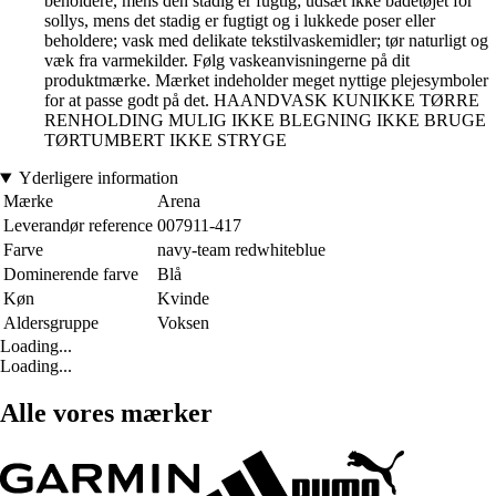
beholdere, mens den stadig er fugtig; udsæt ikke badetøjet for
sollys, mens det stadig er fugtigt og i lukkede poser eller
beholdere; vask med delikate tekstilvaskemidler; tør naturligt og
væk fra varmekilder. Følg vaskeanvisningerne på dit
produktmærke. Mærket indeholder meget nyttige plejesymboler
for at passe godt på det. HAANDVASK KUNIKKE TØRRE
RENHOLDING MULIG IKKE BLEGNING IKKE BRUGE
TØRTUMBERT IKKE STRYGE
Yderligere information
Mærke
Arena
Leverandør reference
007911-417
Farve
navy-team redwhiteblue
Dominerende farve
Blå
Køn
Kvinde
Aldersgruppe
Voksen
Loading...
Loading...
Alle vores mærker