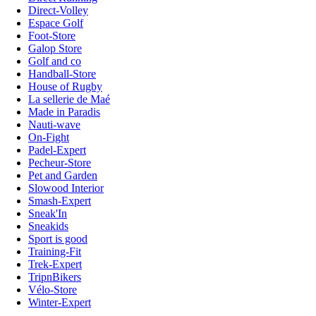
Direct-Volley
Espace Golf
Foot-Store
Galop Store
Golf and co
Handball-Store
House of Rugby
La sellerie de Maé
Made in Paradis
Nauti-wave
On-Fight
Padel-Expert
Pecheur-Store
Pet and Garden
Slowood Interior
Smash-Expert
Sneak'In
Sneakids
Sport is good
Training-Fit
Trek-Expert
TripnBikers
Vélo-Store
Winter-Expert