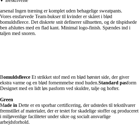
Beskrivelse
arsenal Ingen træning er komplet uden behagelige sweatpants.
Vores ensfarvede Team-bukser til kvinder er skåret i blød
bomuldsfleece. Det diskrete snit definerer silhuetten, og de tilspidsede
ben afsluttes med en flad kant. Minimal logo-finish. Spændes ind i
taljen med snoren.
B
omuldsfleece
Et strikket stof med en blød børstet side, der giver
ekstra varme og en blød fornemmelse mod huden.
Standard pas
form
Designet med en lidt løs pasform ved skuldre, talje og hofter.
Green
M
ade in
Dette er en sporbar certificering, der udstedes til tekstilvarer
fremstillet af materialer, der er testet for skadelige stoffer og produceret
i miljøvenlige faciliteter under sikre og socialt ansvarlige
arbejdsforhold.