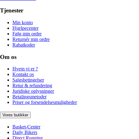
Tjenester
Min konto
Hjælpecenter
Følg min ordre
Returnér min ordre
Rabatkoder
Om os
Hvem vi er ?
Kontakt os
Salgsbetingelser
Retur & refundering
Juridiske oplysninger
Betalingsmetoder
Priser og forsendelsesmuligheder
Vores butikker
Basket-Center
Daily Bikers
Direct Running