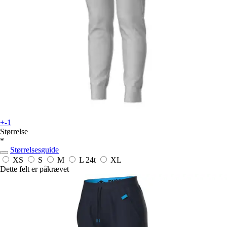
+-1
Størrelse
*
Størrelsesguide
XS
S
M
L
24t
XL
Dette felt er påkrævet