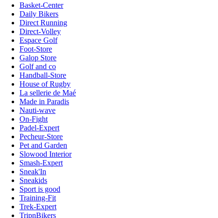
Basket-Center
Daily Bikers
Direct Running
Direct-Volley
Espace Golf
Foot-Store
Galop Store
Golf and co
Handball-Store
House of Rugby
La sellerie de Maé
Made in Paradis
Nauti-wave
On-Fight
Padel-Expert
Pecheur-Store
Pet and Garden
Slowood Interior
Smash-Expert
Sneak'In
Sneakids
Sport is good
Training-Fit
Trek-Expert
TripnBikers