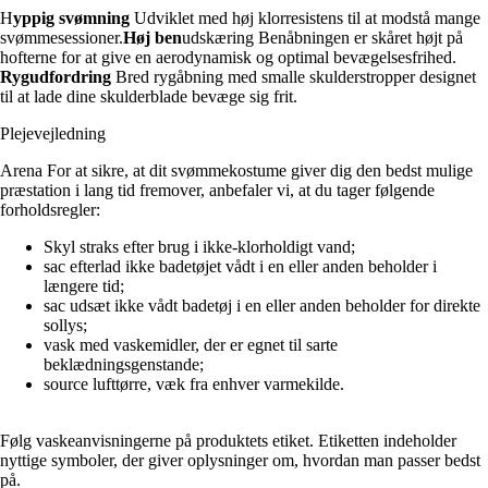
H
yppig svømning
Udviklet med høj klorresistens til at modstå mange
svømmesessioner.
Høj ben
udskæring Benåbningen er skåret højt på
hofterne for at give en aerodynamisk og optimal bevægelsesfrihed.
Rygudfordring
Bred rygåbning med smalle skulderstropper designet
til at lade dine skulderblade bevæge sig frit.
Plejevejledning
Arena For at sikre, at dit svømmekostume giver dig den bedst mulige
præstation i lang tid fremover, anbefaler vi, at du tager følgende
forholdsregler:
Skyl straks efter brug i ikke-klorholdigt vand;
sac efterlad ikke badetøjet vådt i en eller anden beholder i
længere tid;
sac udsæt ikke vådt badetøj i en eller anden beholder for direkte
sollys;
vask med vaskemidler, der er egnet til sarte
beklædningsgenstande;
source lufttørre, væk fra enhver varmekilde.
Følg vaskeanvisningerne på produktets etiket. Etiketten indeholder
nyttige symboler, der giver oplysninger om, hvordan man passer bedst
på.