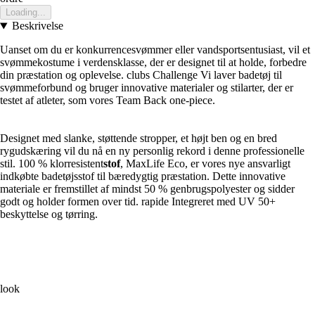
Loading...
Beskrivelse
Uanset om du er konkurrencesvømmer eller vandsportsentusiast, vil et
svømmekostume i verdensklasse, der er designet til at holde, forbedre
din præstation og oplevelse. clubs Challenge Vi laver badetøj til
svømmeforbund og bruger innovative materialer og stilarter, der er
testet af atleter, som vores Team Back one-piece.
Designet med slanke, støttende stropper, et højt ben og en bred
rygudskæring vil du nå en ny personlig rekord i denne professionelle
stil. 100 % klorresistent
stof
, MaxLife Eco, er vores nye ansvarligt
indkøbte badetøjsstof til bæredygtig præstation. Dette innovative
materiale er fremstillet af mindst 50 % genbrugspolyester og sidder
godt og holder formen over tid. rapide Integreret med UV 50+
beskyttelse og tørring.
look