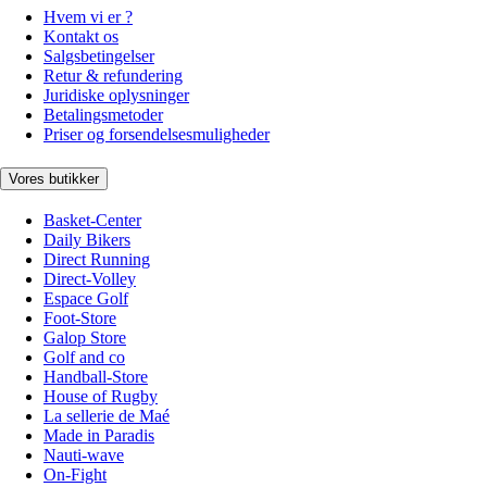
Hvem vi er ?
Kontakt os
Salgsbetingelser
Retur & refundering
Juridiske oplysninger
Betalingsmetoder
Priser og forsendelsesmuligheder
Vores butikker
Basket-Center
Daily Bikers
Direct Running
Direct-Volley
Espace Golf
Foot-Store
Galop Store
Golf and co
Handball-Store
House of Rugby
La sellerie de Maé
Made in Paradis
Nauti-wave
On-Fight