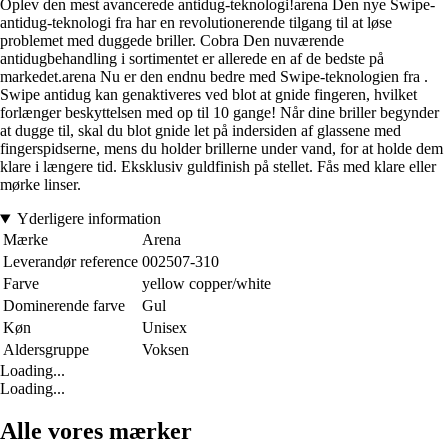
Oplev den mest avancerede antidug-teknologi!arena Den nye Swipe-
antidug-teknologi fra har en revolutionerende tilgang til at løse
problemet med duggede briller. Cobra Den nuværende
antidugbehandling i sortimentet er allerede en af de bedste på
markedet.arena Nu er den endnu bedre med Swipe-teknologien fra .
Swipe antidug kan genaktiveres ved blot at gnide fingeren, hvilket
forlænger beskyttelsen med op til 10 gange! Når dine briller begynder
at dugge til, skal du blot gnide let på indersiden af glassene med
fingerspidserne, mens du holder brillerne under vand, for at holde dem
klare i længere tid. Eksklusiv guldfinish på stellet. Fås med klare eller
mørke linser.
Yderligere information
Mærke
Arena
Leverandør reference
002507-310
Farve
yellow copper/white
Dominerende farve
Gul
Køn
Unisex
Aldersgruppe
Voksen
Loading...
Loading...
Alle vores mærker