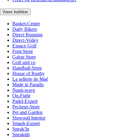
Vores butikker
Basket-Center
Daily Bikers
Direct Running
Direct-Volley
Espace Golf
Foot-Store
Galop Store
Golf and co
Handball-Store
House of Rugby
La sellerie de Maé
Made in Paradis
Nauti-wave
On-Fight
Padel-Expert
Pecheur-Store
Pet and Garden
Slowood Interior
Smash-Expert
Sneak'In
Sneakids